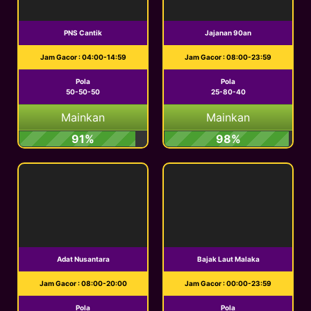
PNS Cantik
Jajanan 90an
Jam Gacor : 04:00-14:59
Jam Gacor : 08:00-23:59
Pola
Pola
50-50-50
25-80-40
Mainkan
Mainkan
91%
98%
Adat Nusantara
Bajak Laut Malaka
Jam Gacor : 08:00-20:00
Jam Gacor : 00:00-23:59
Pola
Pola