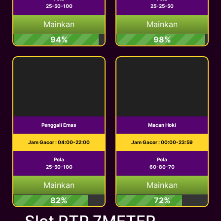
25-50-100
25-25-50
Mainkan
Mainkan
94%
98%
Penggali Emas
Macan Hoki
Jam Gacor : 04:00-22:00
Jam Gacor : 00:00-23:59
Pola
Pola
25-50-100
60-80-70
Mainkan
Mainkan
82%
72%