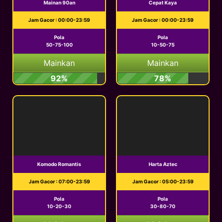
Mainan 90an
Cepat Kaya
Jam Gacor : 00:00-23:59
Jam Gacor : 00:00-23:59
Pola
Pola
50-75-100
10-50-75
Mainkan
Mainkan
92%
78%
Komodo Romantis
Harta Aztec
Jam Gacor : 07:00-23:59
Jam Gacor : 05:00-23:59
Pola
Pola
10-20-30
30-80-70