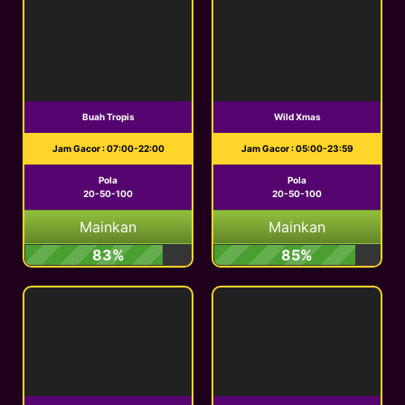
Buah Tropis
Wild Xmas
Jam Gacor : 07:00-22:00
Jam Gacor : 05:00-23:59
Pola
Pola
20-50-100
20-50-100
Mainkan
Mainkan
83%
85%