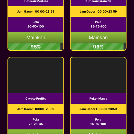
Kutukan Medusa
Kutukan Piramida
Jam Gacor : 00:00-23:59
Jam Gacor : 00:00-23:59
Pola
Pola
20-50-100
35-75-100
Mainkan
Mainkan
95%
96%
Crypto Profits
Poker Mania
Jam Gacor : 03:00-23:59
Jam Gacor : 00:00-23:59
Pola
Pola
75-25-35
25-75-100