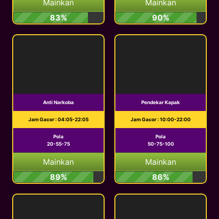
Mainkan
Mainkan
83%
90%
Anti Narkoba
Pendekar Kapak
Jam Gacor : 04:05-22:05
Jam Gacor : 10:00-22:00
Pola
Pola
20-55-75
50-75-100
Mainkan
Mainkan
89%
86%