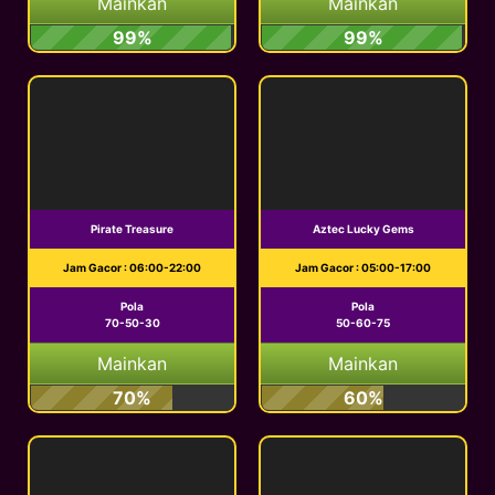
Mainkan
Mainkan
99%
99%
Pirate Treasure
Aztec Lucky Gems
Jam Gacor : 06:00-22:00
Jam Gacor : 05:00-17:00
Pola
Pola
70-50-30
50-60-75
Mainkan
Mainkan
70%
60%