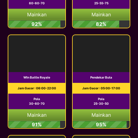
60-60-70
25-55-75
Mainkan
Mainkan
92%
82%
WIn Battle Royale
Pendekar Buta
Jam Gacor : 06:00-22:00
Jam Gacor : 05:00-17:00
Pola
Pola
30-60-70
25-30-50
Mainkan
Mainkan
91%
95%