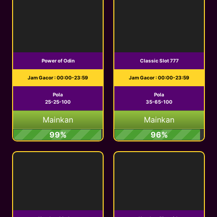
Power of Odin
Classic Slot 777
Jam Gacor : 00:00-23:59
Jam Gacor : 00:00-23:59
Pola
Pola
25-25-100
35-65-100
Mainkan
Mainkan
99%
96%