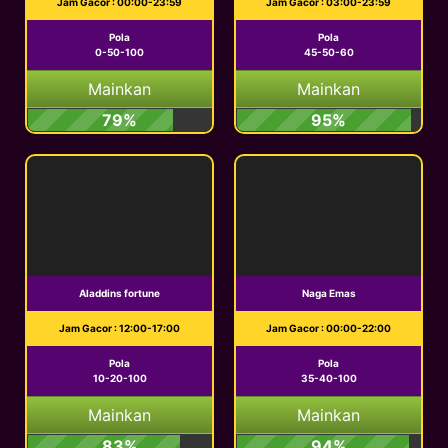
Jam Gacor : 00:00-23:59
Jam Gacor : 03:00-23:59
Pola
Pola
0-50-100
45-50-60
Mainkan
Mainkan
79%
95%
Aladdins fortune
Naga Emas
Jam Gacor : 12:00-17:00
Jam Gacor : 00:00-22:00
Pola
Pola
10-20-100
35-40-100
Mainkan
Mainkan
83%
94%