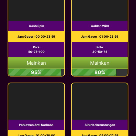
Cash Spin
Golden Wild
Jam Gacor : 00:00-23:59
Jam Gacor : 01:00-23:59
Pola
Pola
50-75-100
30-50-75
Mainkan
Mainkan
95%
80%
Pahlawan Anti Narkoba
Sihir Keberuntungan
Jam Gacor : 01:00-20:00
Jam Gacor : 05:00-22:59