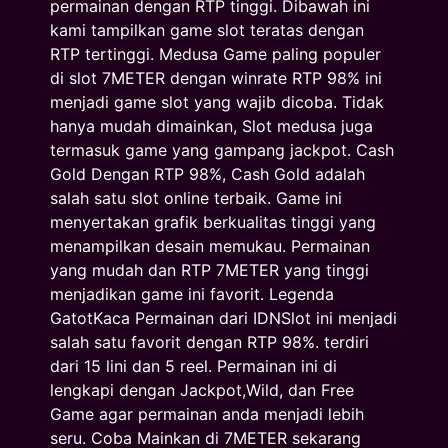
permainan dengan RTP tinggi. Dibawah ini
kami tampilkan game slot teratas dengan
RTP tertinggi. Medusa Game paling populer
di slot 7METER dengan winrate RTP 98% ini
menjadi game slot yang wajib dicoba. Tidak
hanya mudah dimainkan, Slot medusa juga
termasuk game yang gampang jackpot. Cash
Gold Dengan RTP 98%, Cash Gold adalah
salah satu slot online terbaik. Game ini
menyertakan grafik berkualitas tinggi yang
menampilkan desain memukau. Permainan
yang mudah dan RTP 7METER yang tinggi
menjadikan game ini favorit. Legenda
GatotKaca Permainan dari IDNSlot ini menjadi
salah satu favorit dengan RTP 98%. terdiri
dari 15 lini dan 5 reel. Permainan ini di
lengkapi dengan Jackpot,Wild, dan Free
Game agar permainan anda menjadi lebih
seru. Coba Mainkan di 7METER sekarang