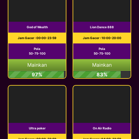
God of Wealth
Lion Dance 888
Jam Gacor : 00:00-23:59
Jam Gacor : 10:00-20:00
Pola
Pola
50-75-100
50-75-100
Mainkan
Mainkan
97%
83%
Ultra poker
On Air Radio