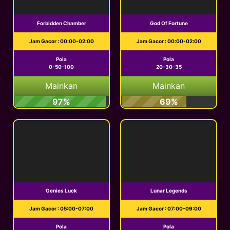
Forbidden Chamber
God Of Fortune
Jam Gacor : 00:00-02:00
Jam Gacor : 00:00-02:00
Pola
Pola
0-50-100
20-30-35
Mainkan
Mainkan
97%
69%
Genies Luck
Lunar Legends
Jam Gacor : 05:00-07:00
Jam Gacor : 07:00-09:00
Pola
Pola