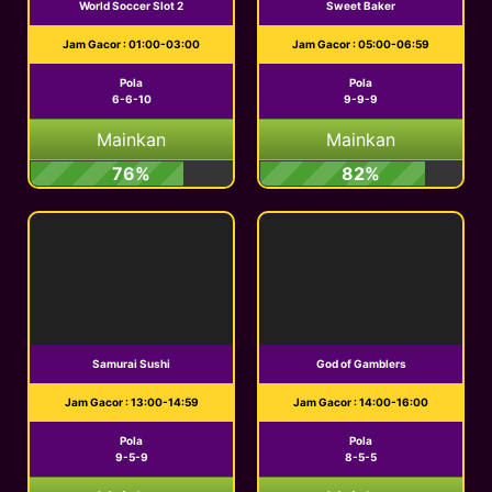
World Soccer Slot 2
Sweet Baker
Jam Gacor : 01:00-03:00
Jam Gacor : 05:00-06:59
Pola
Pola
6-6-10
9-9-9
Mainkan
Mainkan
76%
82%
Samurai Sushi
God of Gamblers
Jam Gacor : 13:00-14:59
Jam Gacor : 14:00-16:00
Pola
Pola
9-5-9
8-5-5