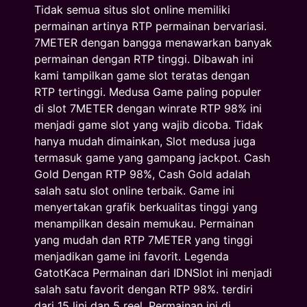
Tidak semua situs slot online memiliki
permainan artinya RTP permainan bervariasi.
7METER dengan bangga menawarkan banyak
permainan dengan RTP tinggi. Dibawah ini
kami tampilkan game slot teratas dengan
RTP tertinggi. Medusa Game paling populer
di slot 7METER dengan winrate RTP 98% ini
menjadi game slot yang wajib dicoba. Tidak
hanya mudah dimainkan, Slot medusa juga
termasuk game yang gampang jackpot. Cash
Gold Dengan RTP 98%, Cash Gold adalah
salah satu slot online terbaik. Game ini
menyertakan grafik berkualitas tinggi yang
menampilkan desain memukau. Permainan
yang mudah dan RTP 7METER yang tinggi
menjadikan game ini favorit. Legenda
GatotKaca Permainan dari IDNSlot ini menjadi
salah satu favorit dengan RTP 98%. terdiri
dari 15 lini dan 5 reel. Permainan ini di