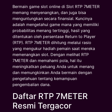
Bermain game slot online di Slot RTP 7METER
memang menyenangkan, dan juga bisa
menguntungkan secara finansial. Kuncinya
adalah mengetahui game mana yang memiliki
probabilitas menang tertinggi, hasil yang
ditentukan oleh persentase Return to Player
(RTP). RTP 7METER dihitung melalui rasio
yang mengukur hadiah pemain saat mereka
memenangkan slot. Dengan melihat RTP
7METER dan memahami pola, hal itu
meningkatkan peluang Anda untuk menang
dan memungkinkan Anda bermain dengan
pengetahuan tentang kemampuan
pengembalian dana.
Daftar RTP 7METER
Resmi Tergacor