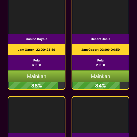
Casino Royale
Desert Oasis
Jam Gacor : 22:00-23:59
Jam Gacor : 03:00-04:59
Pola
Pola
6-6-8
2-6-8
Mainkan
Mainkan
88%
84%