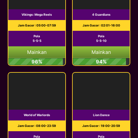
Vikings: Mega Reels
4 Guardians
Jam Gacor : 05:00-07:59
Jam Gacor : 02:01-16:00
Pola
Pola
5-5-5
5-5-10
Mainkan
Mainkan
96%
94%
World of Warlords
Lion Dance
Jam Gacor : 08:00-23:59
Jam Gacor : 19:00-20:59
Pola
Pola